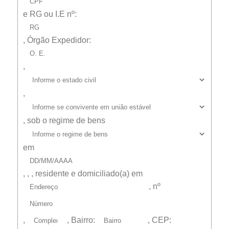
e
RG ou I.E
nº:
,
Órgão Expedidor:
,
,
,
sob o regime de bens
em
,
,
, residente e domiciliado(a) em
, nº
,
, Bairro:
, CEP: