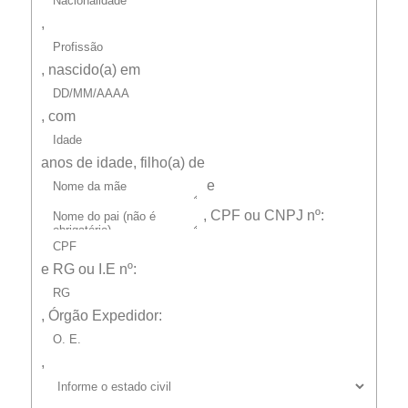
,
, nascido(a) em
, com
anos de idade, filho(a) de
e
,
CPF ou CNPJ
nº:
e
RG ou I.E
nº:
,
Órgão Expedidor:
,