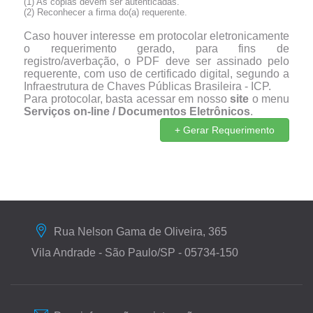
(1) As cópias devem ser autenticadas
.
(2) Reconhecer a firma do(a) requerente.
Caso houver interesse em protocolar eletronicamente
o requerimento gerado, para fins de
registro/averbação, o PDF deve ser assinado pelo
requerente, com uso de certificado digital, segundo a
Infraestrutura de Chaves Públicas Brasileira - ICP.
Para protocolar, basta acessar em nosso
site
o menu
Serviços on-line / Documentos Eletrônicos
.
+ Gerar Requerimento
Rua Nelson Gama de Oliveira, 365
Vila Andrade - São Paulo/SP - 05734-150