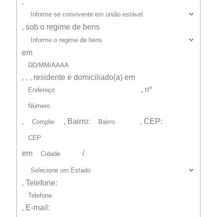
,
,
sob o regime de bens
em
,
,
, residente e domiciliado(a) em
, nº
,
, Bairro:
, CEP:
em
/
, Telefone:
, E-mail: