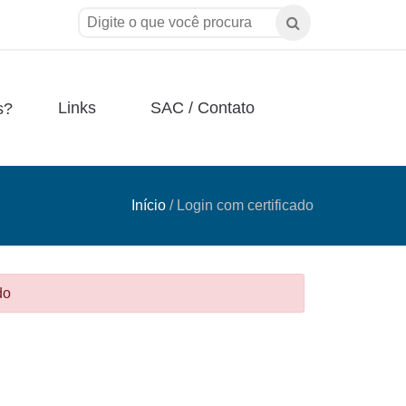
Links
SAC / Contato
s?
Início
/
Login com certificado
do