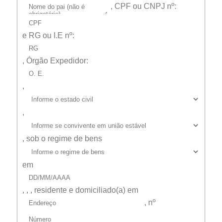
,
CPF ou CNPJ
nº:
e
RG ou I.E
nº:
,
Órgão Expedidor:
,
,
,
sob o regime de bens
em
,
,
, residente e domiciliado(a) em
, nº