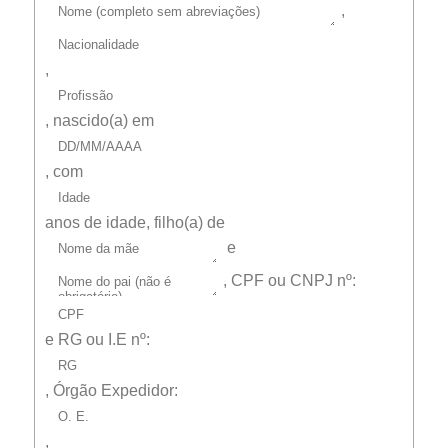
,
,
, nascido(a) em
, com
anos de idade, filho(a) de
e
,
CPF ou CNPJ
nº:
e
RG ou I.E
nº:
,
Órgão Expedidor:
,