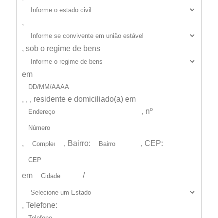
,
,
sob o regime de bens
em
,
,
, residente e domiciliado(a) em
, nº
,
, Bairro:
, CEP:
em
/
, Telefone: