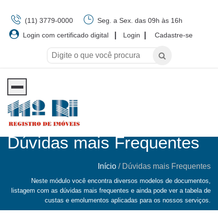
(11) 3779-0000
Seg. a Sex. das 09h às 16h
|
|
Login com certificado digital
Login
Cadastre-se
Dúvidas mais Frequentes
Início
/
Dúvidas mais Frequentes
Neste módulo você encontra diversos modelos de documentos,
listagem com as dúvidas mais frequentes e ainda pode ver a tabela de
custas e emolumentos aplicadas para os nossos serviços.