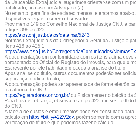
da Usucapião Extrajudicial sugerimos orientar-se com um pro
habilitado, no caso um Advogado (a).
No entanto, para fins de esclarecimentos, elencamos abaixo
dispositivos legais a serem observados:
Provimento 149 do Conselho Nacional de Justiça CNJ, a part
artigos 398 ao 423:
https://atos.cnj.jus.br/atos/detalhar/5243
Normas Extrajudiciais da Corregedoria Geral da Justiça a par
itens 416 ao 425.1.:
https://www.tjsp.jus.br/Corregedoria/Comunicados/NormasExt
A documentação em conformidade com os itens acima dever
apresentada ao Oficial do Registro de Imóveis, para que o 
Escrevente por ele habilitado proceda à análise do título.
Após análise do título, outros documentos poderão ser solici
segurança jurídica do ato;
A documentação poderá ser apresentada de forma eletrônica
plataforma do ONR:
https://registradores.onr.org.br/
ou Fisicamente no balcão da S
Para fins de cobrança, observar o artigo 423, incisos I e II do
do CNJ.
A tabela de custas e emolumentos pode ser consultada para
cálculo em
https://bit.ly/42ZV2dv
, porém somente com a apre
verificação do título é que podemos fazer o cálculo.