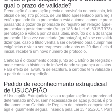
qual o prazo de validade?
Prenotação é a anotação prévia e provisória no protocolo, fei
oficial de registro público, de um título apresentado para regi
então que todo título protocolado está automaticamente pren
passando a gozar de prioridade no registro em relação àquel
protocolado posteriormente (Artigo 186 da Lei nº. 6015/1973)
prenotação é válida por 20 dias úteis, incluído o dia do lanç
protocolo. Uma vez cancelada (prenotação), não se convalida
dizer que, caso o título venha a ser devolvido para cumprime
exigências e vier a ser reapresentado após os 20 dias úteis 
inicial, receberá um novo número de protocolo.
Certidão é o documento obtido junto ao Cartório de Registro
onde consta o histórico do imóvel dando segurança aos atos j
Para efeito de lavratura de escritura, a certidão tem validade
a partir de sua expedição.
Pedido de reconhecimento extrajudicial
de USUCAPIÃO
A Usucapião Extrajudicial visa a regularização da proprieda
determinado imóvel, sem necessidade de ação judicial, é p
diretamente no Cartório de Registro de Imóveis competente 
ágil e igualmente segura, inserida pela Lei 13.465/2017. Par