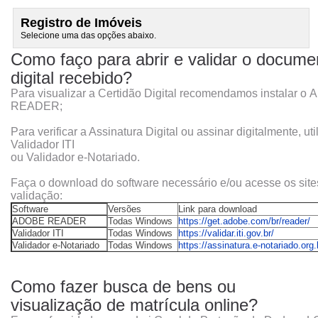
Registro de Imóveis
Selecione uma das opções abaixo.
Como faço para abrir e validar o docume
digital recebido?
Para visualizar
a Certidão Digital recomendamos instalar o
A
READER
;
Para verificar a Assinatura Digital ou assinar digitalmente
, ut
Validador ITI
ou
Validador e-Notariado
.
Faça o download do software necessário e/ou acesse os site
validação:
Software
Versões
Link para download
ADOBE READER
Todas Windows
https://get.adobe.com/br/reader/
Validador ITI
Todas Windows
https://validar.iti.gov.br/
Validador e-Notariado
Todas Windows
https://assinatura.e-notariado.org.
Como fazer busca de bens ou
visualização de matrícula online?