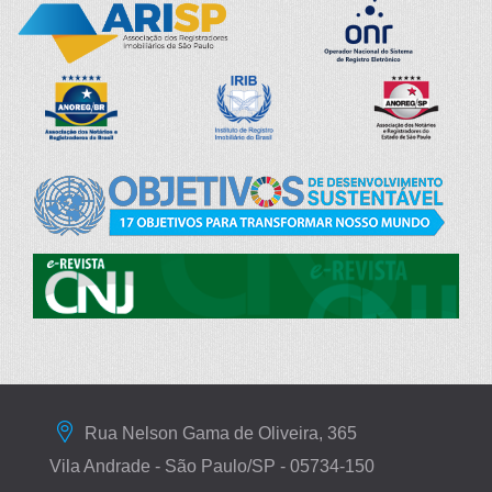
Rua Nelson Gama de Oliveira, 365
Vila Andrade - São Paulo/SP - 05734-150